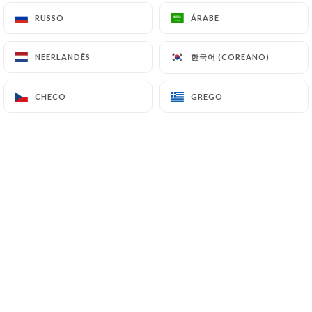
RUSSO
RUSSO
ÁRABE
ÁRABE
A quelques pas du métro Les Gobelins,
한국어 (COREANO)
한국어 (COREANO)
NEERLANDÊS
NEERLANDÊS
le restaurant Tra Amici vous ouvre ses
portes. Son cadre simple et lumineux et
CHECO
CHECO
GREGO
GREGO
son accueil chaleureux vous invitent à
passer un moment des plus agréables.
Dans votre assiette, retrouvez les
saveurs authentiques de la cuisine
transalpine et quelques spécialités
françaises. A la carte ou en menu, faite
un petit tour de l’Italie avec de
délicieux mets à base de viande ou de
poisson. Si la gourmandise vous titille,
craquez pour le tiramisu ou la crème