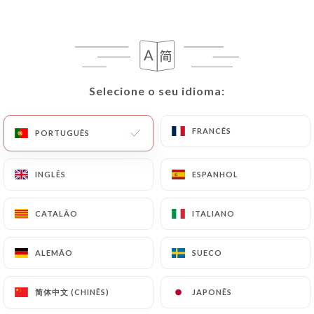
Selecione o seu idioma:
Selecione o seu idioma:
Tra Amici
FRANCÊS
FRANCÊS
PORTUGUÊS
PORTUGUÊS
16 AVALIAÇÃO
INGLÊS
INGLÊS
ESPANHOL
ESPANHOL
RESTAURANT ITALIEN-PIZZERIA
110 Rue Léon-Maurice Nordmann
CATALÃO
CATALÃO
ITALIANO
ITALIANO
75013 Paris France
ALEMÃO
ALEMÃO
SUECO
SUECO
简体中文 (CHINÊS)
简体中文 (CHINÊS)
JAPONÊS
JAPONÊS
Quem somos?