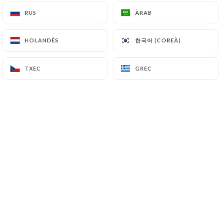
RUS
RUS
ÀRAB
ÀRAB
A quelques pas du métro Les Gobelins,
한국어 (COREÀ)
한국어 (COREÀ)
HOLANDÈS
HOLANDÈS
le restaurant Tra Amici vous ouvre ses
portes. Son cadre simple et lumineux et
TXEC
TXEC
GREC
GREC
son accueil chaleureux vous invitent à
passer un moment des plus agréables.
Dans votre assiette, retrouvez les
saveurs authentiques de la cuisine
transalpine et quelques spécialités
françaises. A la carte ou en menu, faite
un petit tour de l’Italie avec de
délicieux mets à base de viande ou de
poisson. Si la gourmandise vous titille,
craquez pour le tiramisu ou la crème