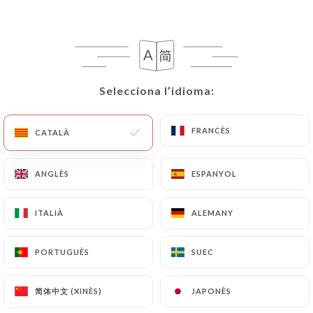
Selecciona l’idioma:
Selecciona l’idioma:
Tra Amici
FRANCÈS
FRANCÈS
CATALÀ
CATALÀ
16 RESSENYA
ANGLÈS
ANGLÈS
ESPANYOL
ESPANYOL
RESTAURANT ITALIEN-PIZZERIA
110 Rue Léon-Maurice Nordmann
ITALIÀ
ITALIÀ
ALEMANY
ALEMANY
75013 Paris France
PORTUGUÈS
PORTUGUÈS
SUEC
SUEC
简体中文 (XINÈS)
简体中文 (XINÈS)
JAPONÈS
JAPONÈS
Qui som?