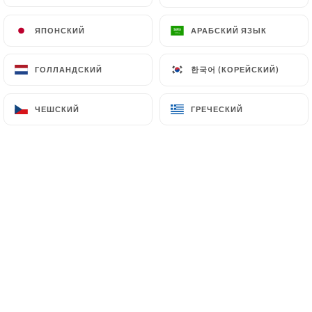
ЯПОНСКИЙ
ЯПОНСКИЙ
АРАБСКИЙ ЯЗЫК
АРАБСКИЙ ЯЗЫК
A quelques pas du métro Les Gobelins,
한국어 (КОРЕЙСКИЙ)
한국어 (КОРЕЙСКИЙ)
ГОЛЛАНДСКИЙ
ГОЛЛАНДСКИЙ
le restaurant Tra Amici vous ouvre ses
portes. Son cadre simple et lumineux et
ЧЕШСКИЙ
ЧЕШСКИЙ
ГРЕЧЕСКИЙ
ГРЕЧЕСКИЙ
son accueil chaleureux vous invitent à
passer un moment des plus agréables.
Dans votre assiette, retrouvez les
saveurs authentiques de la cuisine
transalpine et quelques spécialités
françaises. A la carte ou en menu, faite
un petit tour de l’Italie avec de
délicieux mets à base de viande ou de
poisson. Si la gourmandise vous titille,
craquez pour le tiramisu ou la crème