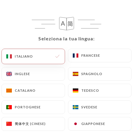
Seleziona la tua lingua:
Seleziona la tua lingua:
Tra Amici
FRANCESE
FRANCESE
ITALIANO
ITALIANO
RECENSIONE 16
INGLESE
INGLESE
SPAGNOLO
SPAGNOLO
RESTAURANT ITALIEN-PIZZERIA
110 Rue Léon-Maurice Nordmann
CATALANO
CATALANO
TEDESCO
TEDESCO
75013 Paris France
PORTOGHESE
PORTOGHESE
SVEDESE
SVEDESE
简体中文 (CINESE)
简体中文 (CINESE)
GIAPPONESE
GIAPPONESE
Chi siamo?