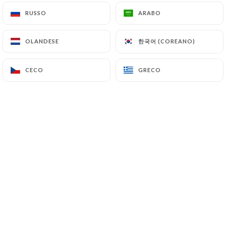
RUSSO
RUSSO
ARABO
ARABO
A quelques pas du métro Les Gobelins,
한국어 (COREANO)
한국어 (COREANO)
OLANDESE
OLANDESE
le restaurant Tra Amici vous ouvre ses
portes. Son cadre simple et lumineux et
CECO
CECO
GRECO
GRECO
son accueil chaleureux vous invitent à
passer un moment des plus agréables.
Dans votre assiette, retrouvez les
saveurs authentiques de la cuisine
transalpine et quelques spécialités
françaises. A la carte ou en menu, faite
un petit tour de l’Italie avec de
délicieux mets à base de viande ou de
poisson. Si la gourmandise vous titille,
craquez pour le tiramisu ou la crème