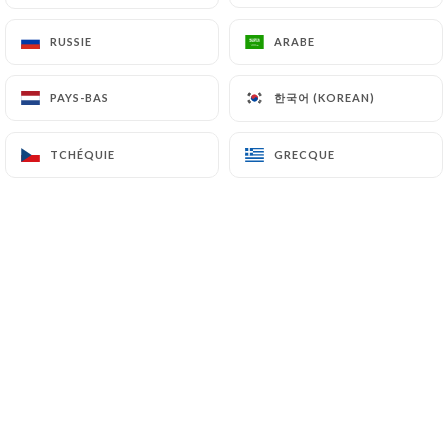
RUSSIE
RUSSIE
ARABE
ARABE
A quelques pas du métro Les Gobelins,
한국어 (KOREAN)
한국어 (KOREAN)
PAYS-BAS
PAYS-BAS
le restaurant Tra Amici vous ouvre ses
portes. Son cadre simple et lumineux et
TCHÉQUIE
TCHÉQUIE
GRECQUE
GRECQUE
son accueil chaleureux vous invitent à
passer un moment des plus agréables.
Dans votre assiette, retrouvez les
saveurs authentiques de la cuisine
transalpine et quelques spécialités
françaises. A la carte ou en menu, faite
un petit tour de l’Italie avec de
délicieux mets à base de viande ou de
poisson. Si la gourmandise vous titille,
craquez pour le tiramisu ou la crème