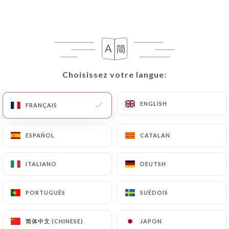
Tra Amici
Choisissez votre langue:
Choisissez votre langue:
ENGLISH
ENGLISH
FRANÇAIS
FRANÇAIS
16 AVIS
RESTAURANT ITALIEN-PIZZERIA
ESPAÑOL
ESPAÑOL
CATALAN
CATALAN
110 Rue Léon-Maurice Nordmann
75013 Paris France
ITALIANO
ITALIANO
DEUTSH
DEUTSH
PORTUGUÊS
PORTUGUÊS
SUÉDOIS
SUÉDOIS
Qui sommes nous?
简体中文 (CHINESE)
简体中文 (CHINESE)
JAPON
JAPON