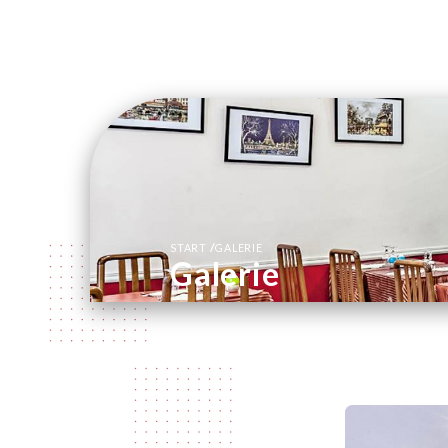
/
START
GALERIE
Galerie