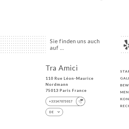
Sie finden uns auch
auf …
Tra Amici
STA
110 Rue Léon-Maurice
GAL
Nordmann
BEW
75013 Paris France
MEN
KON
+33147073017
REC
DE